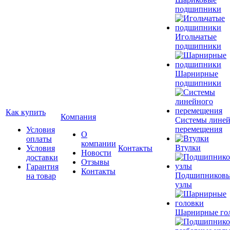
подшипники
Игольчатые
подшипники
Шарнирные
подшипники
Как купить
Компания
Системы лине
перемещения
Условия
О
оплаты
компании
Втулки
Условия
Контакты
Новости
доставки
Отзывы
Гарантия
Контакты
Подшипников
на товар
узлы
Шарнирные го