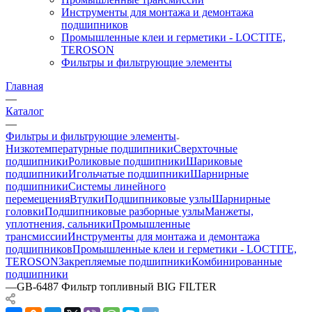
Инструменты для монтажа и демонтажа
подшипников
Промышленные клеи и герметики - LOCTITE,
TEROSON
Фильтры и фильтрующие элементы
Главная
—
Каталог
—
Фильтры и фильтрующие элементы
Низкотемпературные подшипники
Сверхточные
подшипники
Роликовые подшипники
Шариковые
подшипники
Игольчатые подшипники
Шарнирные
подшипники
Системы линейного
перемещения
Втулки
Подшипниковые узлы
Шарнирные
головки
Подшипниковые разборные узлы
Манжеты,
уплотнения, сальники
Промышленные
трансмиссии
Инструменты для монтажа и демонтажа
подшипников
Промышленные клеи и герметики - LOCTITE,
TEROSON
Закрепляемые подшипники
Комбинированные
подшипники
—
GB-6487 Фильтр топливный BIG FILTER