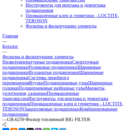
Инструменты для монтажа и демонтажа
подшипников
Промышленные клеи и герметики - LOCTITE,
TEROSON
Фильтры и фильтрующие элементы
Главная
—
Каталог
—
Фильтры и фильтрующие элементы
Низкотемпературные подшипники
Сверхточные
подшипники
Роликовые подшипники
Шариковые
подшипники
Игольчатые подшипники
Шарнирные
подшипники
Системы линейного
перемещения
Втулки
Подшипниковые узлы
Шарнирные
головки
Подшипниковые разборные узлы
Манжеты,
уплотнения, сальники
Промышленные
трансмиссии
Инструменты для монтажа и демонтажа
подшипников
Промышленные клеи и герметики - LOCTITE,
TEROSON
Закрепляемые подшипники
Комбинированные
подшипники
—
GB-6259 Фильтр топливный BIG FILTER