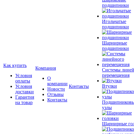
подшипники
Игольчатые
подшипники
Шарнирные
подшипники
Как купить
Компания
Системы лине
перемещения
Условия
О
оплаты
компании
Втулки
Условия
Контакты
Новости
доставки
Отзывы
Гарантия
Контакты
Подшипников
на товар
узлы
Шарнирные го