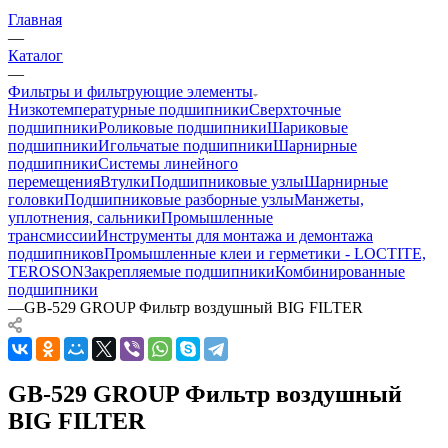
Главная
—
Каталог
—
Фильтры и фильтрующие элементы
Низкотемпературные подшипники
Сверхточные
подшипники
Роликовые подшипники
Шариковые
подшипники
Игольчатые подшипники
Шарнирные
подшипники
Системы линейного
перемещения
Втулки
Подшипниковые узлы
Шарнирные
головки
Подшипниковые разборные узлы
Манжеты,
уплотнения, сальники
Промышленные
трансмиссии
Инструменты для монтажа и демонтажа
подшипников
Промышленные клеи и герметики - LOCTITE,
TEROSON
Закрепляемые подшипники
Комбинированные
подшипники
—
GB-529 GROUP Фильтр воздушный BIG FILTER
GB-529 GROUP Фильтр воздушный
BIG FILTER