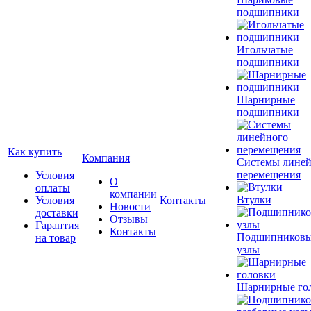
подшипники
Игольчатые
подшипники
Шарнирные
подшипники
Как купить
Компания
Системы лине
перемещения
Условия
О
оплаты
компании
Втулки
Условия
Контакты
Новости
доставки
Отзывы
Гарантия
Контакты
Подшипников
на товар
узлы
Шарнирные го