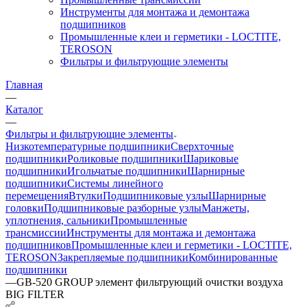
Инструменты для монтажа и демонтажа
подшипников
Промышленные клеи и герметики - LOCTITE,
TEROSON
Фильтры и фильтрующие элементы
Главная
—
Каталог
—
Фильтры и фильтрующие элементы
Низкотемпературные подшипники
Сверхточные
подшипники
Роликовые подшипники
Шариковые
подшипники
Игольчатые подшипники
Шарнирные
подшипники
Системы линейного
перемещения
Втулки
Подшипниковые узлы
Шарнирные
головки
Подшипниковые разборные узлы
Манжеты,
уплотнения, сальники
Промышленные
трансмиссии
Инструменты для монтажа и демонтажа
подшипников
Промышленные клеи и герметики - LOCTITE,
TEROSON
Закрепляемые подшипники
Комбинированные
подшипники
—
GB-520 GROUP элемент фильтрующий очистки воздуха
BIG FILTER