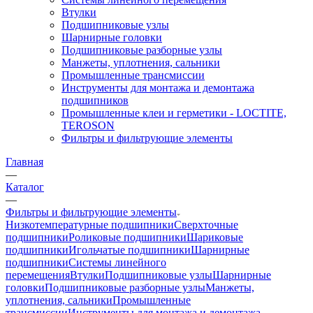
Втулки
Подшипниковые узлы
Шарнирные головки
Подшипниковые разборные узлы
Манжеты, уплотнения, сальники
Промышленные трансмиссии
Инструменты для монтажа и демонтажа
подшипников
Промышленные клеи и герметики - LOCTITE,
TEROSON
Фильтры и фильтрующие элементы
Главная
—
Каталог
—
Фильтры и фильтрующие элементы
Низкотемпературные подшипники
Сверхточные
подшипники
Роликовые подшипники
Шариковые
подшипники
Игольчатые подшипники
Шарнирные
подшипники
Системы линейного
перемещения
Втулки
Подшипниковые узлы
Шарнирные
головки
Подшипниковые разборные узлы
Манжеты,
уплотнения, сальники
Промышленные
трансмиссии
Инструменты для монтажа и демонтажа