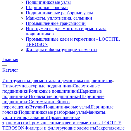
Подшипниковые узлы
Шарнирные головки
Подшипниковые разборные узлы
Манжеты, уплотнения, сальники
Промышленные трансмиссии
Инструменты для монтажа и демонтажа
подшипников
Промышленные клеи и герметики - LOCTITE,
TEROSON
Фильтры и фильтрующие элементы
Главная
—
Каталог
—
Инструменты для монтажа и демонтажа подшипников
Низкотемпературные подшипники
Сверхточные
подшипники
Роликовые подшипники
Шариковые
подшипники
Игольчатые подшипники
Шарнирные
подшипники
Системы линейного
перемещения
Втулки
Подшипниковые узлы
Шарнирные
головки
Подшипниковые разборные узлы
Манжеты,
уплотнения, сальники
Промышленные
трансмиссии
Промышленные клеи и герметики - LOCTITE,
TEROSON
Фильтры и фильтрующие элементы
Закрепляемые