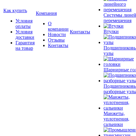
Как купить
Компания
Системы лине
перемещения
Условия
О
оплаты
компании
Втулки
Условия
Контакты
Новости
доставки
Отзывы
Гарантия
Контакты
Подшипников
на товар
узлы
Шарнирные го
Подшипников
разборные узл
Манжеты,
уплотнения,
сальники