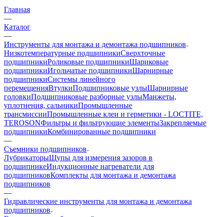
Главная
—
Каталог
—
Инструменты для монтажа и демонтажа подшипников
Низкотемпературные подшипники
Сверхточные
подшипники
Роликовые подшипники
Шариковые
подшипники
Игольчатые подшипники
Шарнирные
подшипники
Системы линейного
перемещения
Втулки
Подшипниковые узлы
Шарнирные
головки
Подшипниковые разборные узлы
Манжеты,
уплотнения, сальники
Промышленные
трансмиссии
Промышленные клеи и герметики - LOCTITE,
TEROSON
Фильтры и фильтрующие элементы
Закрепляемые
подшипники
Комбинированные подшипники
—
Съемники подшипников
Лубрикаторы
Щупы для измерения зазоров в
подшипнике
Индукционные нагреватели для
подшипников
Комплекты для монтажа и демонтажа
подшипников
—
Гидравлические инструменты для монтажа и демонтажа
подшипников