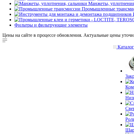
Манжеты, уплотнения
Промышленные трансми
Фильтры и фильтрующие элементы
Цены на сайте в процессе обновления. Актуальные цены уточн
Катало
Зак
Ком
Низ
Све
Рол
Шар