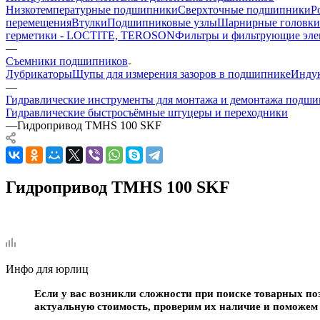
Низкотемпературные подшипники
Сверхточные подшипники
Р
перемещения
Втулки
Подшипниковые узлы
Шарнирные головки
герметики - LOCTITE, TEROSON
Фильтры и фильтрующие эл
—
Съемники подшипников
Лубрикаторы
Щупы для измерения зазоров в подшипнике
Индук
—
Гидравлические инструменты для монтажа и демонтажа подш
Гидравлические быстросъёмные штуцеры и переходники
—
Гидропривод TMHS 100 SKF
Гидропривод TMHS 100 SKF
Инфо для юрлиц
Если у вас возникли сложности при поиске товарных по
актуальную стоимость, проверим их наличие и поможем 