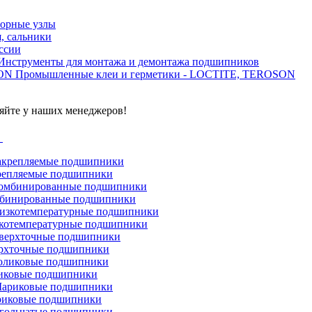
орные узлы
, сальники
ссии
Инструменты для монтажа и демонтажа подшипников
Промышленные клеи и герметики - LOCTITE, TEROSON
яйте у наших менеджеров!
г
репляемые подшипники
бинированные подшипники
котемпературные подшипники
рхточные подшипники
иковые подшипники
иковые подшипники