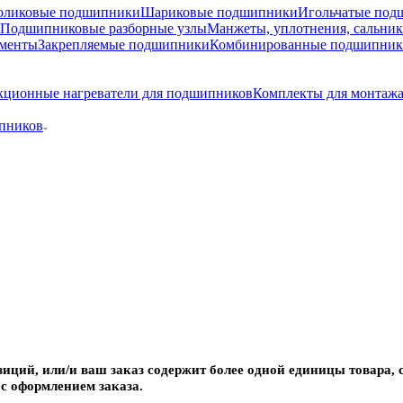
оликовые подшипники
Шариковые подшипники
Игольчатые под
Подшипниковые разборные узлы
Манжеты, уплотнения, сальни
ементы
Закрепляемые подшипники
Комбинированные подшипни
ционные нагреватели для подшипников
Комплекты для монтаж
ипников
зиций, или/и ваш заказ содержит более одной единицы товара
с оформлением заказа.