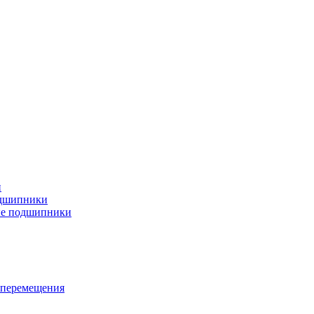
и
дшипники
ые подшипники
 перемещения