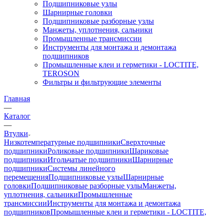
Подшипниковые узлы
Шарнирные головки
Подшипниковые разборные узлы
Манжеты, уплотнения, сальники
Промышленные трансмиссии
Инструменты для монтажа и демонтажа
подшипников
Промышленные клеи и герметики - LOCTITE,
TEROSON
Фильтры и фильтрующие элементы
Главная
—
Каталог
—
Втулки
Низкотемпературные подшипники
Сверхточные
подшипники
Роликовые подшипники
Шариковые
подшипники
Игольчатые подшипники
Шарнирные
подшипники
Системы линейного
перемещения
Подшипниковые узлы
Шарнирные
головки
Подшипниковые разборные узлы
Манжеты,
уплотнения, сальники
Промышленные
трансмиссии
Инструменты для монтажа и демонтажа
подшипников
Промышленные клеи и герметики - LOCTITE,