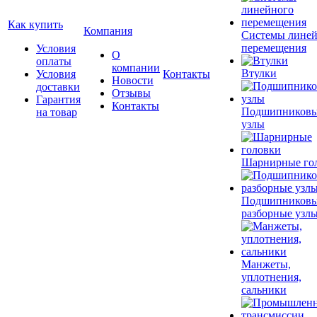
Как купить
Компания
Системы лине
перемещения
Условия
О
оплаты
компании
Втулки
Условия
Контакты
Новости
доставки
Отзывы
Гарантия
Контакты
Подшипников
на товар
узлы
Шарнирные го
Подшипников
разборные узл
Манжеты,
уплотнения,
сальники