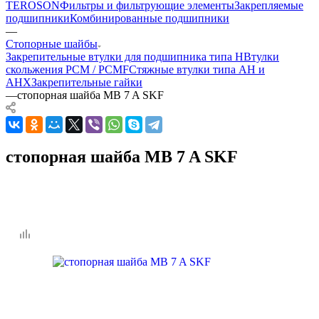
TEROSON
Фильтры и фильтрующие элементы
Закрепляемые
подшипники
Комбинированные подшипники
—
Стопорные шайбы
Закрепительные втулки для подшипника типа H
Втулки
скольжения PCM / PCMF
Стяжные втулки типа AH и
AHX
Закрепительные гайки
—
стопорная шайба MB 7 A SKF
стопорная шайба MB 7 A SKF