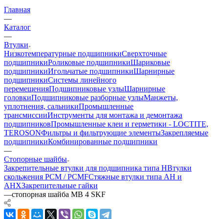
Главная
—
Каталог
—
Втулки
Низкотемпературные подшипники
Сверхточные
подшипники
Роликовые подшипники
Шариковые
подшипники
Игольчатые подшипники
Шарнирные
подшипники
Системы линейного
перемещения
Подшипниковые узлы
Шарнирные
головки
Подшипниковые разборные узлы
Манжеты,
уплотнения, сальники
Промышленные
трансмиссии
Инструменты для монтажа и демонтажа
подшипников
Промышленные клеи и герметики - LOCTITE,
TEROSON
Фильтры и фильтрующие элементы
Закрепляемые
подшипники
Комбинированные подшипники
—
Стопорные шайбы
Закрепительные втулки для подшипника типа H
Втулки
скольжения PCM / PCMF
Стяжные втулки типа AH и
AHX
Закрепительные гайки
—
стопорная шайба MB 4 SKF