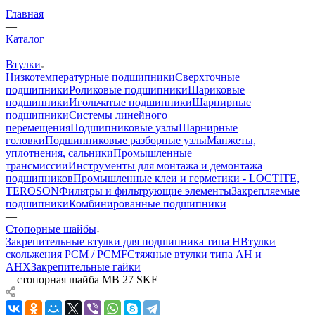
Главная
—
Каталог
—
Втулки
Низкотемпературные подшипники
Сверхточные
подшипники
Роликовые подшипники
Шариковые
подшипники
Игольчатые подшипники
Шарнирные
подшипники
Системы линейного
перемещения
Подшипниковые узлы
Шарнирные
головки
Подшипниковые разборные узлы
Манжеты,
уплотнения, сальники
Промышленные
трансмиссии
Инструменты для монтажа и демонтажа
подшипников
Промышленные клеи и герметики - LOCTITE,
TEROSON
Фильтры и фильтрующие элементы
Закрепляемые
подшипники
Комбинированные подшипники
—
Стопорные шайбы
Закрепительные втулки для подшипника типа H
Втулки
скольжения PCM / PCMF
Стяжные втулки типа AH и
AHX
Закрепительные гайки
—
стопорная шайба MB 27 SKF