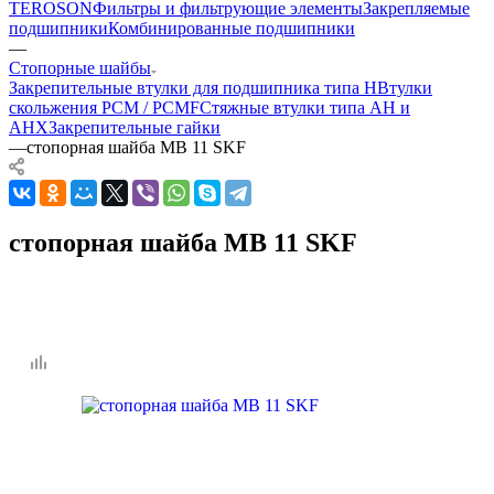
TEROSON
Фильтры и фильтрующие элементы
Закрепляемые
подшипники
Комбинированные подшипники
—
Стопорные шайбы
Закрепительные втулки для подшипника типа H
Втулки
скольжения PCM / PCMF
Стяжные втулки типа AH и
AHX
Закрепительные гайки
—
стопорная шайба MB 11 SKF
стопорная шайба MB 11 SKF