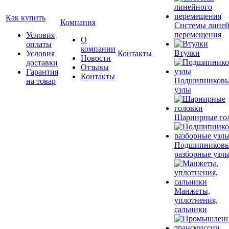
Как купить
Компания
Системы лине
перемещения
Условия
О
оплаты
компании
Втулки
Условия
Контакты
Новости
доставки
Отзывы
Гарантия
Контакты
Подшипников
на товар
узлы
Шарнирные го
Подшипников
разборные узл
Манжеты,
уплотнения,
сальники