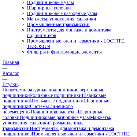
Подшипниковые узлы
Шарнирные головки
Подшипниковые разборные узлы
Манжеты, уплотнения, сальники
Промышленные трансмиссии
Инструменты для монтажа и демонтажа
подшипников
Промышленные клеи и герметики - LOCTITE,
TEROSON
Фильтры и фильтрующие элементы
Главная
—
Каталог
—
Втулки
Низкотемпературные подшипники
Сверхточные
подшипники
Роликовые подшипники
Шариковые
подшипники
Игольчатые подшипники
Шарнирные
подшипники
Системы линейного
перемещения
Подшипниковые узлы
Шарнирные
головки
Подшипниковые разборные узлы
Манжеты,
уплотнения, сальники
Промышленные
трансмиссии
Инструменты для монтажа и демонтажа
подшипников
Промышленные клеи и герметики - LOCTITE,