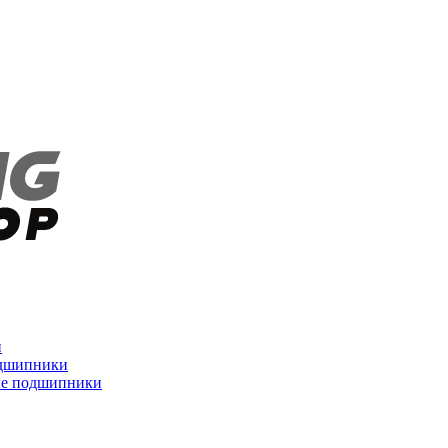
и
дшипники
ые подшипники