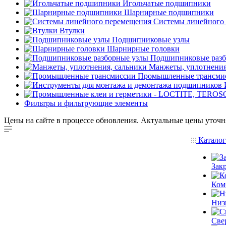
Игольчатые подшипники
Шарнирные подшипники
Системы линейного
Втулки
Подшипниковые узлы
Шарнирные головки
Подшипниковые разб
Манжеты, уплотнения
Промышленные трансми
Фильтры и фильтрующие элементы
Цены на сайте в процессе обновления. Актуальные цены уточн
Катало
Зак
Ком
Низ
Све