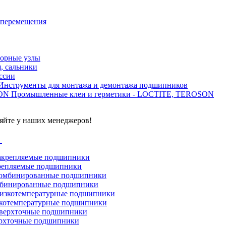
 перемещения
орные узлы
, сальники
ссии
Инструменты для монтажа и демонтажа подшипников
Промышленные клеи и герметики - LOCTITE, TEROSON
яйте у наших менеджеров!
г
репляемые подшипники
бинированные подшипники
котемпературные подшипники
рхточные подшипники