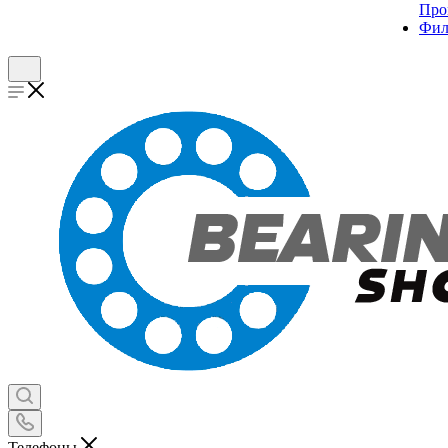
Про
Фил
Телефоны