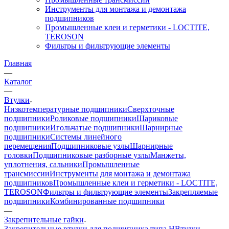
Инструменты для монтажа и демонтажа
подшипников
Промышленные клеи и герметики - LOCTITE,
TEROSON
Фильтры и фильтрующие элементы
Главная
—
Каталог
—
Втулки
Низкотемпературные подшипники
Сверхточные
подшипники
Роликовые подшипники
Шариковые
подшипники
Игольчатые подшипники
Шарнирные
подшипники
Системы линейного
перемещения
Подшипниковые узлы
Шарнирные
головки
Подшипниковые разборные узлы
Манжеты,
уплотнения, сальники
Промышленные
трансмиссии
Инструменты для монтажа и демонтажа
подшипников
Промышленные клеи и герметики - LOCTITE,
TEROSON
Фильтры и фильтрующие элементы
Закрепляемые
подшипники
Комбинированные подшипники
—
Закрепительные гайки
Закрепительные втулки для подшипника типа H
Втулки