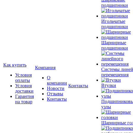
подшипники
Игольчатые
подшипники
Шарнирные
подшипники
Как купить
Компания
Системы лине
перемещения
Условия
О
оплаты
компании
Втулки
Условия
Контакты
Новости
доставки
Отзывы
Гарантия
Контакты
Подшипников
на товар
узлы
Шарнирные го