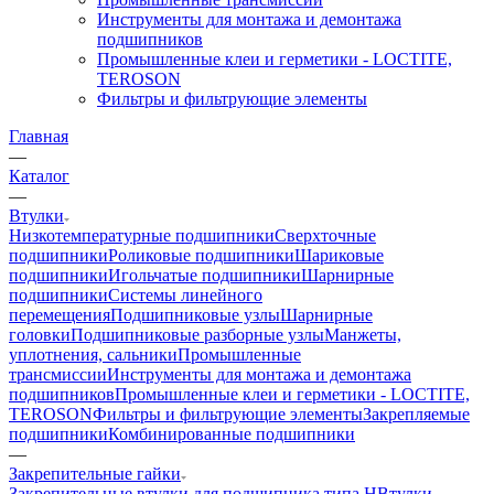
Инструменты для монтажа и демонтажа
подшипников
Промышленные клеи и герметики - LOCTITE,
TEROSON
Фильтры и фильтрующие элементы
Главная
—
Каталог
—
Втулки
Низкотемпературные подшипники
Сверхточные
подшипники
Роликовые подшипники
Шариковые
подшипники
Игольчатые подшипники
Шарнирные
подшипники
Системы линейного
перемещения
Подшипниковые узлы
Шарнирные
головки
Подшипниковые разборные узлы
Манжеты,
уплотнения, сальники
Промышленные
трансмиссии
Инструменты для монтажа и демонтажа
подшипников
Промышленные клеи и герметики - LOCTITE,
TEROSON
Фильтры и фильтрующие элементы
Закрепляемые
подшипники
Комбинированные подшипники
—
Закрепительные гайки
Закрепительные втулки для подшипника типа H
Втулки