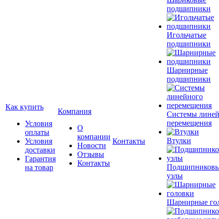
подшипники
Игольчатые
подшипники
Шарнирные
подшипники
Как купить
Компания
Системы лине
перемещения
Условия
О
оплаты
компании
Втулки
Условия
Контакты
Новости
доставки
Отзывы
Гарантия
Контакты
Подшипников
на товар
узлы
Шарнирные го