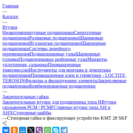
Главная
—
Каталог
—
Втулки
Низкотемпературные подшипники
Сверхточные
подшипники
Роликовые подшипники
Шариковые
подшипники
Игольчатые подшипники
Шарнирные
подшипники
Системы линейного
перемещения
Подшипниковые узлы
Шарнирные
головки
Подшипниковые разборные узлы
Манжеты,
уплотнения, сальники
Промышленные
трансмиссии
Инструменты для монтажа и демонтажа
подшипников
Промышленные клеи и герметики - LOCTITE,
TEROSON
Фильтры и фильтрующие элементы
Закрепляемые
подшипники
Комбинированные подшипники
—
Закрепительные гайки
Закрепительные втулки для подшипника типа H
Втулки
скольжения PCM / PCMF
Стяжные втулки типа AH и
AHX
Стопорные шайбы
—
Стопорная гайка и фиксирующее устройство KMT 28 SKF