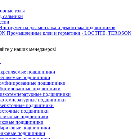
орные узлы
, сальники
ссии
Инструменты для монтажа и демонтажа подшипников
Промышленные клеи и герметики - LOCTITE, TEROSON
яйте у наших менеджеров!
г
репляемые подшипники
бинированные подшипники
котемпературные подшипники
рхточные подшипники
иковые подшипники
иковые подшипники