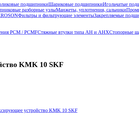
оликовые подшипники
Шариковые подшипники
Игольчатые под
никовые разборные узлы
Манжеты, уплотнения, сальники
Пром
TEROSON
Фильтры и фильтрующие элементы
Закрепляемые подш
ения PCM / PCMF
Стяжные втулки типа AH и AHX
Стопорные ш
ойство KMK 10 SKF