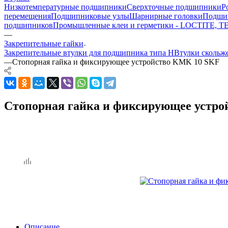
Низкотемпературные подшипники
Сверхточные подшипники
Р
перемещения
Подшипниковые узлы
Шарнирные головки
Подшип
подшипников
Промышленные клеи и герметики - LOCTITE, 
—
Закрепительные гайки
Закрепительные втулки для подшипника типа H
Втулки скольж
—
Стопорная гайка и фиксирующее устройство KMK 10 SKF
Стопорная гайка и фиксирующее устр
Описание