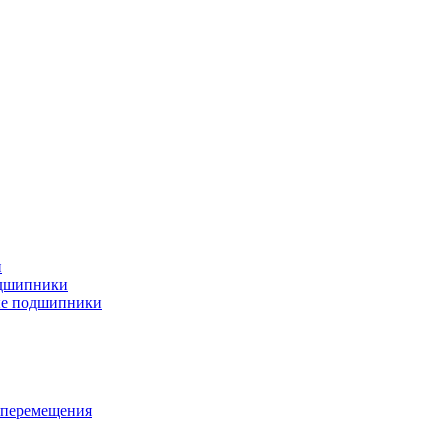
и
дшипники
ые подшипники
 перемещения