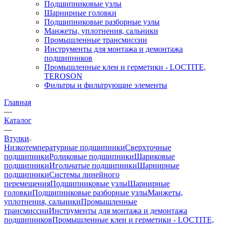
Подшипниковые узлы
Шарнирные головки
Подшипниковые разборные узлы
Манжеты, уплотнения, сальники
Промышленные трансмиссии
Инструменты для монтажа и демонтажа
подшипников
Промышленные клеи и герметики - LOCTITE,
TEROSON
Фильтры и фильтрующие элементы
Главная
—
Каталог
—
Втулки
Низкотемпературные подшипники
Сверхточные
подшипники
Роликовые подшипники
Шариковые
подшипники
Игольчатые подшипники
Шарнирные
подшипники
Системы линейного
перемещения
Подшипниковые узлы
Шарнирные
головки
Подшипниковые разборные узлы
Манжеты,
уплотнения, сальники
Промышленные
трансмиссии
Инструменты для монтажа и демонтажа
подшипников
Промышленные клеи и герметики - LOCTITE,