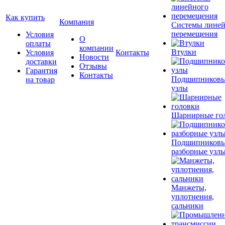
Как купить
Компания
Системы лине
перемещения
Условия
О
оплаты
компании
Втулки
Условия
Контакты
Новости
доставки
Отзывы
Гарантия
Контакты
Подшипников
на товар
узлы
Шарнирные го
Подшипников
разборные узл
Манжеты,
уплотнения,
сальники