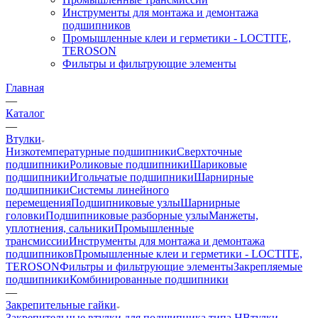
Инструменты для монтажа и демонтажа
подшипников
Промышленные клеи и герметики - LOCTITE,
TEROSON
Фильтры и фильтрующие элементы
Главная
—
Каталог
—
Втулки
Низкотемпературные подшипники
Сверхточные
подшипники
Роликовые подшипники
Шариковые
подшипники
Игольчатые подшипники
Шарнирные
подшипники
Системы линейного
перемещения
Подшипниковые узлы
Шарнирные
головки
Подшипниковые разборные узлы
Манжеты,
уплотнения, сальники
Промышленные
трансмиссии
Инструменты для монтажа и демонтажа
подшипников
Промышленные клеи и герметики - LOCTITE,
TEROSON
Фильтры и фильтрующие элементы
Закрепляемые
подшипники
Комбинированные подшипники
—
Закрепительные гайки
Закрепительные втулки для подшипника типа H
Втулки