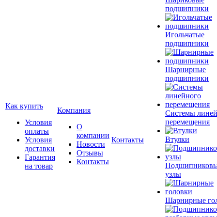
подшипники
Игольчатые
подшипники
Шарнирные
подшипники
Как купить
Компания
Системы лине
перемещения
Условия
О
оплаты
компании
Втулки
Условия
Контакты
Новости
доставки
Отзывы
Гарантия
Контакты
Подшипников
на товар
узлы
Шарнирные го