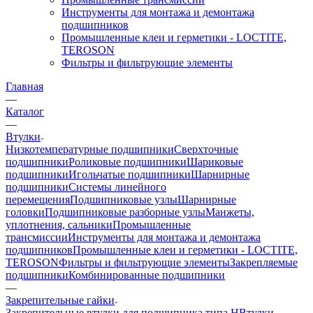
Инструменты для монтажа и демонтажа
подшипников
Промышленные клеи и герметики - LOCTITE,
TEROSON
Фильтры и фильтрующие элементы
Главная
—
Каталог
—
Втулки
Низкотемпературные подшипники
Сверхточные
подшипники
Роликовые подшипники
Шариковые
подшипники
Игольчатые подшипники
Шарнирные
подшипники
Системы линейного
перемещения
Подшипниковые узлы
Шарнирные
головки
Подшипниковые разборные узлы
Манжеты,
уплотнения, сальники
Промышленные
трансмиссии
Инструменты для монтажа и демонтажа
подшипников
Промышленные клеи и герметики - LOCTITE,
TEROSON
Фильтры и фильтрующие элементы
Закрепляемые
подшипники
Комбинированные подшипники
—
Закрепительные гайки
Закрепительные втулки для подшипника типа H
Втулки