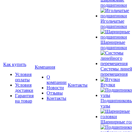
подшипники
Игольчатые
подшипники
Шарнирные
подшипники
Как купить
Компания
Системы лине
перемещения
Условия
О
оплаты
компании
Втулки
Условия
Контакты
Новости
доставки
Отзывы
Гарантия
Контакты
Подшипников
на товар
узлы
Шарнирные го