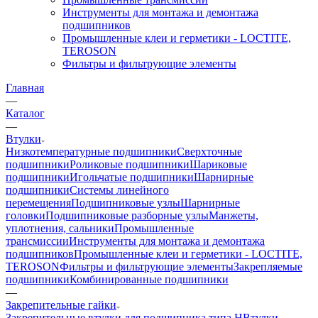
Инструменты для монтажа и демонтажа
подшипников
Промышленные клеи и герметики - LOCTITE,
TEROSON
Фильтры и фильтрующие элементы
Главная
—
Каталог
—
Втулки
Низкотемпературные подшипники
Сверхточные
подшипники
Роликовые подшипники
Шариковые
подшипники
Игольчатые подшипники
Шарнирные
подшипники
Системы линейного
перемещения
Подшипниковые узлы
Шарнирные
головки
Подшипниковые разборные узлы
Манжеты,
уплотнения, сальники
Промышленные
трансмиссии
Инструменты для монтажа и демонтажа
подшипников
Промышленные клеи и герметики - LOCTITE,
TEROSON
Фильтры и фильтрующие элементы
Закрепляемые
подшипники
Комбинированные подшипники
—
Закрепительные гайки
Закрепительные втулки для подшипника типа H
Втулки