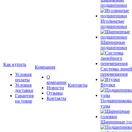
подшипники
Игольчатые
подшипники
Шарнирные
подшипники
Как купить
Компания
Системы лине
перемещения
Условия
О
оплаты
компании
Втулки
Условия
Контакты
Новости
доставки
Отзывы
Гарантия
Контакты
Подшипников
на товар
узлы
Шарнирные го