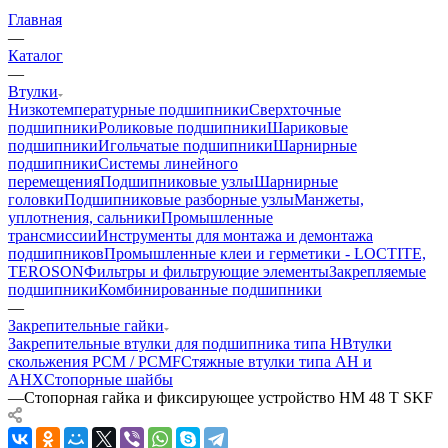
Главная
—
Каталог
—
Втулки
Низкотемпературные подшипники
Сверхточные
подшипники
Роликовые подшипники
Шариковые
подшипники
Игольчатые подшипники
Шарнирные
подшипники
Системы линейного
перемещения
Подшипниковые узлы
Шарнирные
головки
Подшипниковые разборные узлы
Манжеты,
уплотнения, сальники
Промышленные
трансмиссии
Инструменты для монтажа и демонтажа
подшипников
Промышленные клеи и герметики - LOCTITE,
TEROSON
Фильтры и фильтрующие элементы
Закрепляемые
подшипники
Комбинированные подшипники
—
Закрепительные гайки
Закрепительные втулки для подшипника типа H
Втулки
скольжения PCM / PCMF
Стяжные втулки типа AH и
AHX
Стопорные шайбы
—
Стопорная гайка и фиксирующее устройство HM 48 T SKF