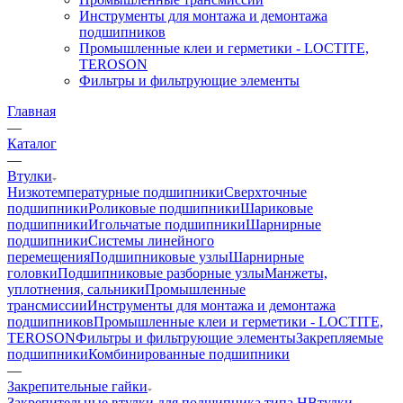
Инструменты для монтажа и демонтажа
подшипников
Промышленные клеи и герметики - LOCTITE,
TEROSON
Фильтры и фильтрующие элементы
Главная
—
Каталог
—
Втулки
Низкотемпературные подшипники
Сверхточные
подшипники
Роликовые подшипники
Шариковые
подшипники
Игольчатые подшипники
Шарнирные
подшипники
Системы линейного
перемещения
Подшипниковые узлы
Шарнирные
головки
Подшипниковые разборные узлы
Манжеты,
уплотнения, сальники
Промышленные
трансмиссии
Инструменты для монтажа и демонтажа
подшипников
Промышленные клеи и герметики - LOCTITE,
TEROSON
Фильтры и фильтрующие элементы
Закрепляемые
подшипники
Комбинированные подшипники
—
Закрепительные гайки
Закрепительные втулки для подшипника типа H
Втулки