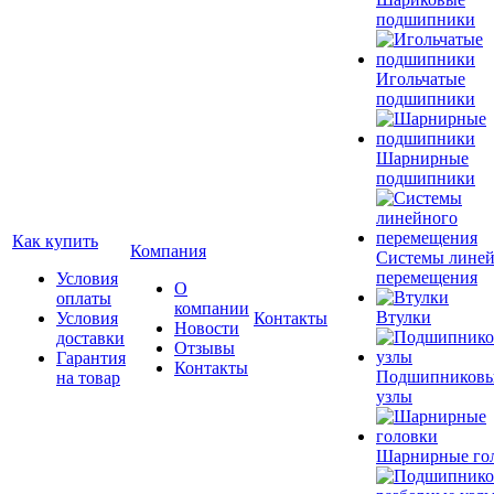
подшипники
Игольчатые
подшипники
Шарнирные
подшипники
Как купить
Компания
Системы лине
перемещения
Условия
О
оплаты
компании
Втулки
Условия
Контакты
Новости
доставки
Отзывы
Гарантия
Контакты
Подшипников
на товар
узлы
Шарнирные го