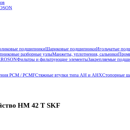
ов
EROSON
оликовые подшипники
Шариковые подшипники
Игольчатые под
никовые разборные узлы
Манжеты, уплотнения, сальники
Пром
TEROSON
Фильтры и фильтрующие элементы
Закрепляемые подш
ения PCM / PCMF
Стяжные втулки типа AH и AHX
Стопорные ш
йство HM 42 T SKF