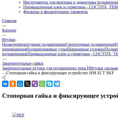
Инструменты для монтажа и демонтажа подшипник
Промышленные клеи и герметики - LOCTITE, T
Фильтры и фильтрующие элементы
Главная
—
Каталог
—
Втулки
Низкотемпературные подшипники
Сверхточные подшипники
Р
перемещения
Подшипниковые узлы
Шарнирные головки
Подшип
подшипников
Промышленные клеи и герметики - LOCTITE, 
—
Закрепительные гайки
Закрепительные втулки для подшипника типа H
Втулки скольж
—
Стопорная гайка и фиксирующее устройство HM 42 T SKF
Стопорная гайка и фиксирующее устро