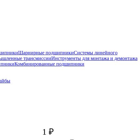
шипники
Шарнирные подшипники
Системы линейного
ышленные трансмиссии
Инструменты для монтажа и демонтажа
ипники
Комбинированные подшипники
айбы
1
₽