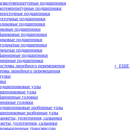
котемпературные подшипники
рхточные подшипники
иковые подшипники
иковые подшипники
льчатые подшипники
нирные подшипники
+ ЕЩЕ
темы линейного перемещения
лки
шипниковые узлы
нирные головки
шипниковые разборные узлы
жеты, уплотнения, сальники