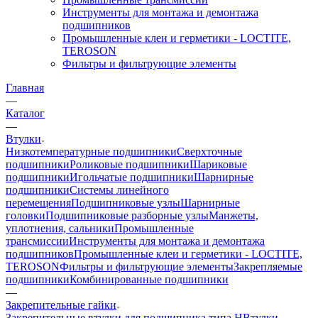
Инструменты для монтажа и демонтажа
подшипников
Промышленные клеи и герметики - LOCTITE,
TEROSON
Фильтры и фильтрующие элементы
Главная
—
Каталог
—
Втулки
Низкотемпературные подшипники
Сверхточные
подшипники
Роликовые подшипники
Шариковые
подшипники
Игольчатые подшипники
Шарнирные
подшипники
Системы линейного
перемещения
Подшипниковые узлы
Шарнирные
головки
Подшипниковые разборные узлы
Манжеты,
уплотнения, сальники
Промышленные
трансмиссии
Инструменты для монтажа и демонтажа
подшипников
Промышленные клеи и герметики - LOCTITE,
TEROSON
Фильтры и фильтрующие элементы
Закрепляемые
подшипники
Комбинированные подшипники
—
Закрепительные гайки
Закрепительные втулки для подшипника типа H
Втулки