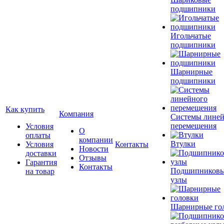
подшипники
Игольчатые
подшипники
Шарнирные
подшипники
Как купить
Компания
Системы лине
перемещения
Условия
О
оплаты
компании
Втулки
Условия
Контакты
Новости
доставки
Отзывы
Гарантия
Контакты
Подшипников
на товар
узлы
Шарнирные го