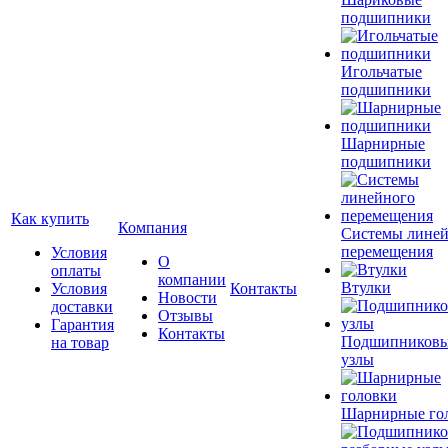
подшипники
Игольчатые
подшипники
Шарнирные
подшипники
Как купить
Компания
Системы лине
перемещения
Условия
О
оплаты
компании
Втулки
Условия
Контакты
Новости
доставки
Отзывы
Гарантия
Контакты
Подшипников
на товар
узлы
Шарнирные го