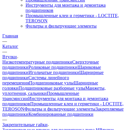
Инструменты для монтажа и демонтажа
подшипников
Промышленные клеи и герметики - LOCTITE,
TEROSON
Фильтры и фильтрующие элементы
Главная
—
Каталог
—
Втулки
Низкотемпературные подшипники
Сверхточные
подшипники
Роликовые подшипники
Шариковые
подшипники
Игольчатые подшипники
Шарнирные
подшипники
Системы линейного
перемещения
Подшипниковые узлы
Шарнирные
головки
Подшипниковые разборные узлы
Манжеты,
уплотнения, сальники
Промышленные
трансмиссии
Инструменты для монтажа и демонтажа
подшипников
Промышленные клеи и герметики - LOCTITE,
TEROSON
Фильтры и фильтрующие элементы
Закрепляемые
подшипники
Комбинированные подшипники
—
Закрепительные гайки
Закрепительные втулки для подшипника типа H
Втулки