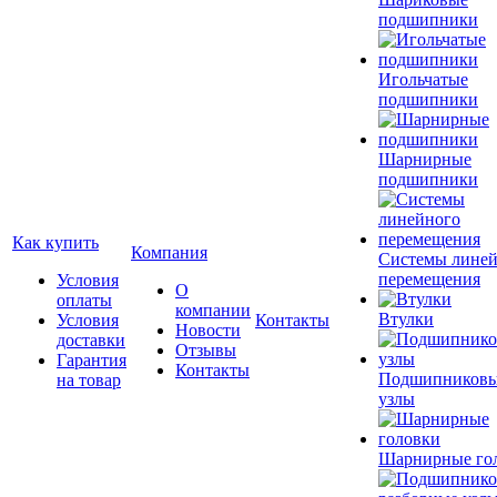
подшипники
Игольчатые
подшипники
Шарнирные
подшипники
Как купить
Компания
Системы лине
перемещения
Условия
О
оплаты
компании
Втулки
Условия
Контакты
Новости
доставки
Отзывы
Гарантия
Контакты
Подшипников
на товар
узлы
Шарнирные го