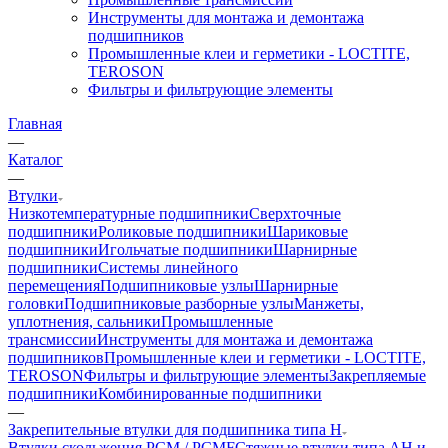
Инструменты для монтажа и демонтажа
подшипников
Промышленные клеи и герметики - LOCTITE,
TEROSON
Фильтры и фильтрующие элементы
Главная
—
Каталог
—
Втулки
Низкотемпературные подшипники
Сверхточные
подшипники
Роликовые подшипники
Шариковые
подшипники
Игольчатые подшипники
Шарнирные
подшипники
Системы линейного
перемещения
Подшипниковые узлы
Шарнирные
головки
Подшипниковые разборные узлы
Манжеты,
уплотнения, сальники
Промышленные
трансмиссии
Инструменты для монтажа и демонтажа
подшипников
Промышленные клеи и герметики - LOCTITE,
TEROSON
Фильтры и фильтрующие элементы
Закрепляемые
подшипники
Комбинированные подшипники
—
Закрепительные втулки для подшипника типа H
Втулки скольжения PCM / PCMF
Стяжные втулки типа AH и