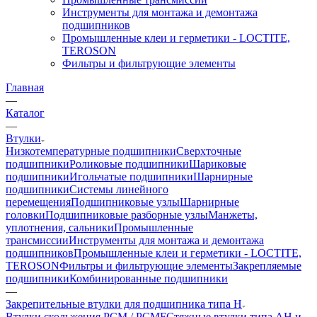
Инструменты для монтажа и демонтажа
подшипников
Промышленные клеи и герметики - LOCTITE,
TEROSON
Фильтры и фильтрующие элементы
Главная
—
Каталог
—
Втулки
Низкотемпературные подшипники
Сверхточные
подшипники
Роликовые подшипники
Шариковые
подшипники
Игольчатые подшипники
Шарнирные
подшипники
Системы линейного
перемещения
Подшипниковые узлы
Шарнирные
головки
Подшипниковые разборные узлы
Манжеты,
уплотнения, сальники
Промышленные
трансмиссии
Инструменты для монтажа и демонтажа
подшипников
Промышленные клеи и герметики - LOCTITE,
TEROSON
Фильтры и фильтрующие элементы
Закрепляемые
подшипники
Комбинированные подшипники
—
Закрепительные втулки для подшипника типа H
Втулки скольжения PCM / PCMF
Стяжные втулки типа AH и