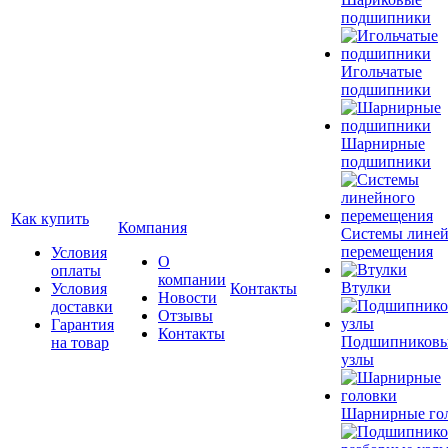
подшипники
Игольчатые
подшипники
Шарнирные
подшипники
Как купить
Компания
Системы лине
перемещения
Условия
О
оплаты
компании
Втулки
Условия
Контакты
Новости
доставки
Отзывы
Гарантия
Контакты
Подшипников
на товар
узлы
Шарнирные го