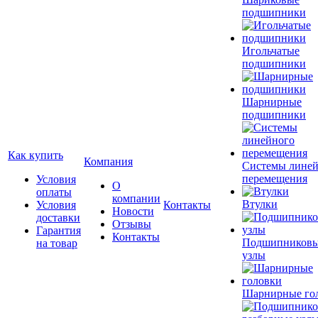
подшипники
Игольчатые
подшипники
Шарнирные
подшипники
Как купить
Компания
Системы лине
перемещения
Условия
О
оплаты
компании
Втулки
Условия
Контакты
Новости
доставки
Отзывы
Гарантия
Контакты
Подшипников
на товар
узлы
Шарнирные го