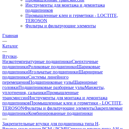
Инструменты для монтажа и демонтажа
подшипников
Промышленные клеи и герметики - LOCTITE,
TEROSON
Фильтры и фильтрующие элементы
Главная
—
Каталог
—
Втулки
Низкотемпературные подшипники
Сверхточные
подшипники
Роликовые подшипники
Шариковые
подшипники
Игольчатые подшипники
Шарнирные
подшипники
Системы линейного
перемещения
Подшипниковые узлы
Шарнирные
головки
Подшипниковые разборные узлы
Манжеты,
уплотнения, сальники
Промышленные
трансмиссии
Инструменты для монтажа и демонтажа
подшипников
Промышленные клеи и герметики - LOCTITE,
TEROSON
Фильтры и фильтрующие элементы
Закрепляемые
подшипники
Комбинированные подшипники
—
Закрепительные втулки для подшипника типа H
Втулки скольжения PCM / PCMF
Стяжные втулки типа AH и