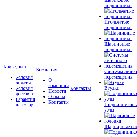
подшипники
Игольчатые
подшипники
Шарнирные
подшипники
Как купить
Компания
Системы лине
перемещения
Условия
О
оплаты
компании
Втулки
Условия
Контакты
Новости
доставки
Отзывы
Гарантия
Контакты
Подшипников
на товар
узлы
Шарнирные го