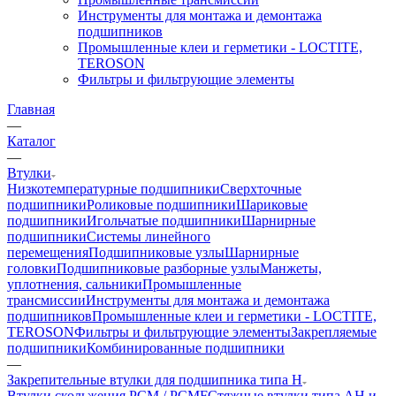
Инструменты для монтажа и демонтажа
подшипников
Промышленные клеи и герметики - LOCTITE,
TEROSON
Фильтры и фильтрующие элементы
Главная
—
Каталог
—
Втулки
Низкотемпературные подшипники
Сверхточные
подшипники
Роликовые подшипники
Шариковые
подшипники
Игольчатые подшипники
Шарнирные
подшипники
Системы линейного
перемещения
Подшипниковые узлы
Шарнирные
головки
Подшипниковые разборные узлы
Манжеты,
уплотнения, сальники
Промышленные
трансмиссии
Инструменты для монтажа и демонтажа
подшипников
Промышленные клеи и герметики - LOCTITE,
TEROSON
Фильтры и фильтрующие элементы
Закрепляемые
подшипники
Комбинированные подшипники
—
Закрепительные втулки для подшипника типа H
Втулки скольжения PCM / PCMF
Стяжные втулки типа AH и