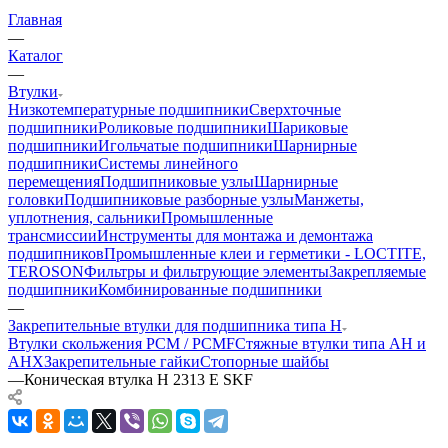
Главная
—
Каталог
—
Втулки
Низкотемпературные подшипники
Сверхточные
подшипники
Роликовые подшипники
Шариковые
подшипники
Игольчатые подшипники
Шарнирные
подшипники
Системы линейного
перемещения
Подшипниковые узлы
Шарнирные
головки
Подшипниковые разборные узлы
Манжеты,
уплотнения, сальники
Промышленные
трансмиссии
Инструменты для монтажа и демонтажа
подшипников
Промышленные клеи и герметики - LOCTITE,
TEROSON
Фильтры и фильтрующие элементы
Закрепляемые
подшипники
Комбинированные подшипники
—
Закрепительные втулки для подшипника типа H
Втулки скольжения PCM / PCMF
Стяжные втулки типа AH и
AHX
Закрепительные гайки
Стопорные шайбы
—
Коническая втулка H 2313 E SKF