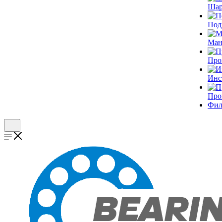
Шар
Под
Ман
Про
Инс
Про
Фил