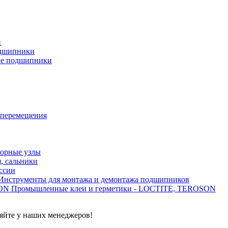
и
дшипники
ые подшипники
 перемещения
орные узлы
, сальники
ссии
Инструменты для монтажа и демонтажа подшипников
Промышленные клеи и герметики - LOCTITE, TEROSON
яйте у наших менеджеров!