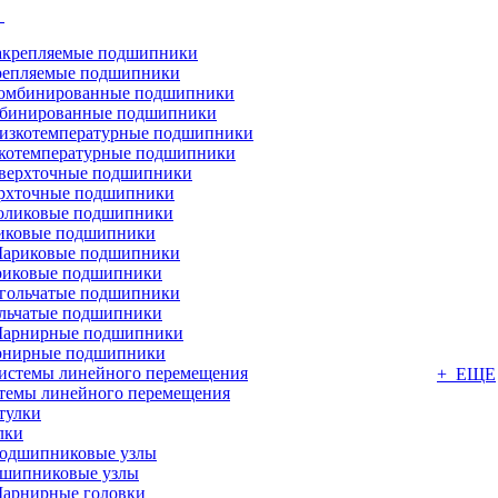
г
репляемые подшипники
бинированные подшипники
котемпературные подшипники
рхточные подшипники
иковые подшипники
иковые подшипники
льчатые подшипники
нирные подшипники
+ ЕЩЕ
темы линейного перемещения
лки
шипниковые узлы