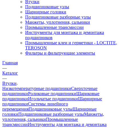
Втулки
Подшипниковые узлы
Шарнирные головки
Подшипниковые разборные узлы
Манжеты, уплотнения, сальники
Промышленные трансмиссии
Инструменты для монтажа и демонтажа
подшипников
Промышленные клеи и герметики - LOCTITE,
TEROSON
Фильтры и фильтрующие элементы
Главная
—
Каталог
—
Втулки
Низкотемпературные подшипники
Сверхточные
подшипники
Роликовые подшипники
Шариковые
подшипники
Игольчатые подшипники
Шарнирные
подшипники
Системы линейного
перемещения
Подшипниковые узлы
Шарнирные
головки
Подшипниковые разборные узлы
Манжеты,
уплотнения, сальники
Промышленные
трансмиссии
Инструменты для монтажа и демонтажа