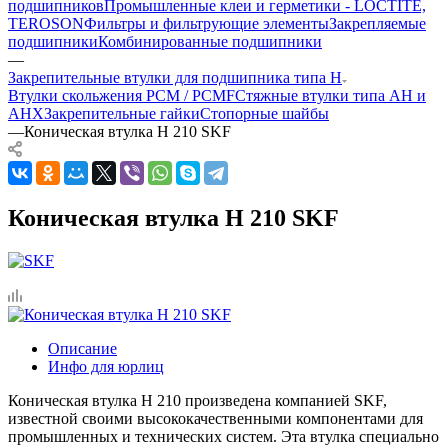
подшипников
Промышленные клеи и герметики - LOCTITE,
TEROSON
Фильтры и фильтрующие элементы
Закрепляемые
подшипники
Комбинированные подшипники
—
Закрепительные втулки для подшипника типа H
Втулки скольжения PCM / PCMF
Стяжные втулки типа AH и
AHX
Закрепительные гайки
Стопорные шайбы
—
Коническая втулка H 210 SKF
Коническая втулка H 210 SKF
Описание
Инфо для юрлиц
Коническая втулка H 210 произведена компанией SKF,
известной своими высококачественными компонентами для
промышленных и технических систем. Эта втулка специально