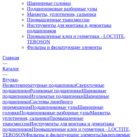
Шарнирные головки
Подшипниковые разборные узлы
Манжеты, уплотнения, сальники
Промышленные трансмиссии
Инструменты для монтажа и демонтажа
подшипников
Промышленные клеи и герметики - LOCTITE,
TEROSON
Фильтры и фильтрующие элементы
Главная
—
Каталог
—
Втулки
Низкотемпературные подшипники
Сверхточные
подшипники
Роликовые подшипники
Шариковые
подшипники
Игольчатые подшипники
Шарнирные
подшипники
Системы линейного
перемещения
Подшипниковые узлы
Шарнирные
головки
Подшипниковые разборные узлы
Манжеты,
уплотнения, сальники
Промышленные
трансмиссии
Инструменты для монтажа и демонтажа
подшипников
Промышленные клеи и герметики - LOCTITE,
TEROSON
Фильтры и фильтрующие элементы
Закрепляемые