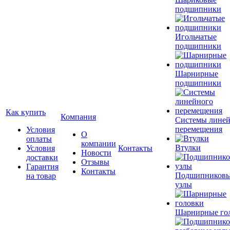
подшипники
Игольчатые
подшипники
Шарнирные
подшипники
Как купить
Компания
Системы лине
перемещения
Условия
О
оплаты
компании
Втулки
Условия
Контакты
Новости
доставки
Отзывы
Гарантия
Контакты
Подшипников
на товар
узлы
Шарнирные го