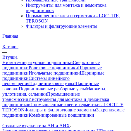
Инструменты для монтажа и демонтажа
подшипников
Промышленные клеи и герметики - LOCTITE,
TEROSON
Фильтры и фильтрующие элементы
Главная
—
Каталог
—
Втулки
Низкотемпературные подшипники
Сверхточные
подшипники
Роликовые подшипники
Шариковые
подшипники
Игольчатые подшипники
Шарнирные
подшипники
Системы линейного
перемещения
Подшипниковые узлы
Шарнирные
головки
Подшипниковые разборные узлы
Манжеты,
уплотнения, сальники
Промышленные
трансмиссии
Инструменты для монтажа и демонтажа
подшипников
Промышленные клеи и герметики - LOCTITE,
TEROSON
Фильтры и фильтрующие элементы
Закрепляемые
подшипники
Комбинированные подшипники
—
Стяжные втулки типа AH и AHX
Закрепительные втулки для подшипника типа H
Втулки