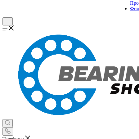
Про
Фил
Телефоны