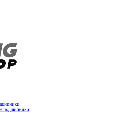
и
дшипники
ые подшипники