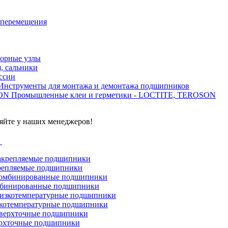
 перемещения
орные узлы
, сальники
ссии
Инструменты для монтажа и демонтажа подшипников
Промышленные клеи и герметики - LOCTITE, TEROSON
яйте у наших менеджеров!
г
репляемые подшипники
бинированные подшипники
котемпературные подшипники
рхточные подшипники