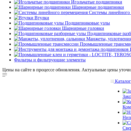
Игольчатые подшипники
Шарнирные подшипники
Системы линейного
Втулки
Подшипниковые узлы
Шарнирные головки
Подшипниковые разб
Манжеты, уплотнения
Промышленные трансми
Фильтры и фильтрующие элементы
Цены на сайте в процессе обновления. Актуальные цены уточн
Катало
Зак
Ком
Низ
Све