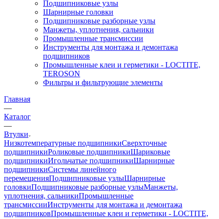
Подшипниковые узлы
Шарнирные головки
Подшипниковые разборные узлы
Манжеты, уплотнения, сальники
Промышленные трансмиссии
Инструменты для монтажа и демонтажа
подшипников
Промышленные клеи и герметики - LOCTITE,
TEROSON
Фильтры и фильтрующие элементы
Главная
—
Каталог
—
Втулки
Низкотемпературные подшипники
Сверхточные
подшипники
Роликовые подшипники
Шариковые
подшипники
Игольчатые подшипники
Шарнирные
подшипники
Системы линейного
перемещения
Подшипниковые узлы
Шарнирные
головки
Подшипниковые разборные узлы
Манжеты,
уплотнения, сальники
Промышленные
трансмиссии
Инструменты для монтажа и демонтажа
подшипников
Промышленные клеи и герметики - LOCTITE,