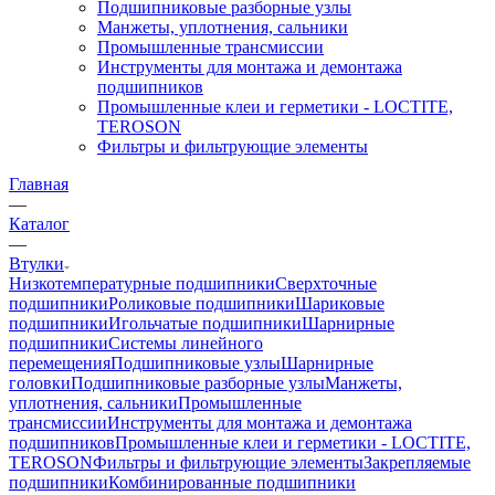
Подшипниковые разборные узлы
Манжеты, уплотнения, сальники
Промышленные трансмиссии
Инструменты для монтажа и демонтажа
подшипников
Промышленные клеи и герметики - LOCTITE,
TEROSON
Фильтры и фильтрующие элементы
Главная
—
Каталог
—
Втулки
Низкотемпературные подшипники
Сверхточные
подшипники
Роликовые подшипники
Шариковые
подшипники
Игольчатые подшипники
Шарнирные
подшипники
Системы линейного
перемещения
Подшипниковые узлы
Шарнирные
головки
Подшипниковые разборные узлы
Манжеты,
уплотнения, сальники
Промышленные
трансмиссии
Инструменты для монтажа и демонтажа
подшипников
Промышленные клеи и герметики - LOCTITE,
TEROSON
Фильтры и фильтрующие элементы
Закрепляемые
подшипники
Комбинированные подшипники