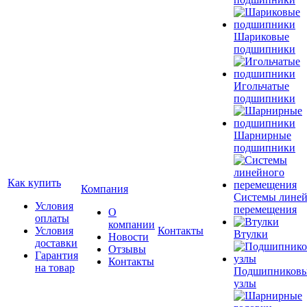
Шариковые
подшипники
Игольчатые
подшипники
Шарнирные
подшипники
Как купить
Компания
Системы лине
Условия
перемещения
О
оплаты
компании
Условия
Контакты
Втулки
Новости
доставки
Отзывы
Гарантия
Контакты
на товар
Подшипников
узлы