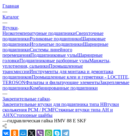
Главная
—
Каталог
—
Втулки
Низкотемпературные подшипники
Сверхточные
подшипники
Роликовые подшипники
Шариковые
подшипники
Игольчатые подшипники
Шарнирные
подшипники
Системы линейного
перемещения
Подшипниковые узлы
Шарнирные
головки
Подшипниковые разборные узлы
Манжеты,
уплотнения, сальники
Промышленные
трансмиссии
Инструменты для монтажа и демонтажа
подшипников
Промышленные клеи и герметики - LOCTITE,
TEROSON
Фильтры и фильтрующие элементы
Закрепляемые
подшипники
Комбинированные подшипники
—
Закрепительные гайки
Закрепительные втулки для подшипника типа H
Втулки
скольжения PCM / PCMF
Стяжные втулки типа AH и
AHX
Стопорные шайбы
—
гидравлическая гайка HMV 88 E SKF