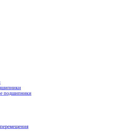
и
дшипники
ые подшипники
 перемещения