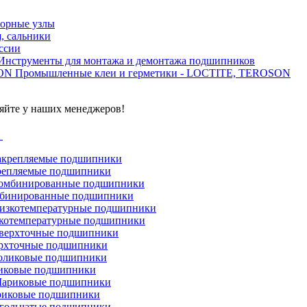
орные узлы
, сальники
ссии
Инструменты для монтажа и демонтажа подшипников
Промышленные клеи и герметики - LOCTITE, TEROSON
яйте у наших менеджеров!
г
репляемые подшипники
бинированные подшипники
котемпературные подшипники
рхточные подшипники
иковые подшипники
иковые подшипники