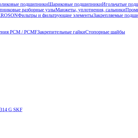
оликовые подшипники
Шариковые подшипники
Игольчатые под
никовые разборные узлы
Манжеты, уплотнения, сальники
Пром
TEROSON
Фильтры и фильтрующие элементы
Закрепляемые подш
ения PCM / PCMF
Закрепительные гайки
Стопорные шайбы