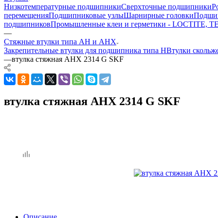
Низкотемпературные подшипники
Сверхточные подшипники
Р
перемещения
Подшипниковые узлы
Шарнирные головки
Подшип
подшипников
Промышленные клеи и герметики - LOCTITE, 
—
Стяжные втулки типа AH и AHX
Закрепительные втулки для подшипника типа H
Втулки скольж
—
втулка стяжная AHX 2314 G SKF
втулка стяжная AHX 2314 G SKF
Описание