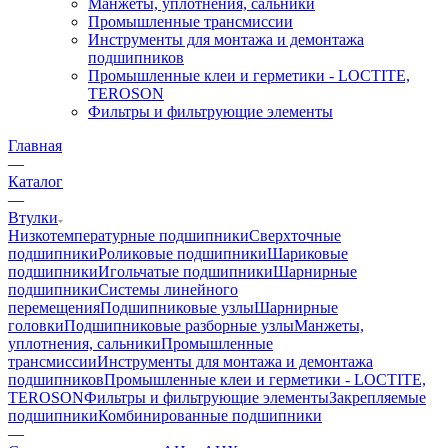
Манжеты, уплотнения, сальники
Промышленные трансмиссии
Инструменты для монтажа и демонтажа
подшипников
Промышленные клеи и герметики - LOCTITE,
TEROSON
Фильтры и фильтрующие элементы
Главная
—
Каталог
—
Втулки
Низкотемпературные подшипники
Сверхточные
подшипники
Роликовые подшипники
Шариковые
подшипники
Игольчатые подшипники
Шарнирные
подшипники
Системы линейного
перемещения
Подшипниковые узлы
Шарнирные
головки
Подшипниковые разборные узлы
Манжеты,
уплотнения, сальники
Промышленные
трансмиссии
Инструменты для монтажа и демонтажа
подшипников
Промышленные клеи и герметики - LOCTITE,
TEROSON
Фильтры и фильтрующие элементы
Закрепляемые
подшипники
Комбинированные подшипники
—