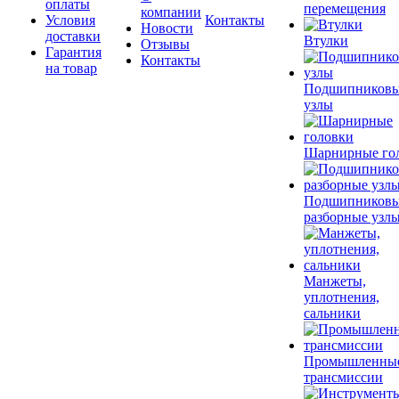
оплаты
перемещения
компании
Условия
Контакты
Новости
доставки
Втулки
Отзывы
Гарантия
Контакты
на товар
Подшипников
узлы
Шарнирные го
Подшипников
разборные узл
Манжеты,
уплотнения,
сальники
Промышленны
трансмиссии