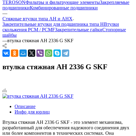
TEROSON
Фильтры и фильтрующие элементы
Закрепляемые
подшипники
Комбинированные подшипники
—
Стяжные втулки типа AH и AHX
Закрепительные втулки для подшипника типа H
Втулки
скольжения PCM / PCMF
Закрепительные гайки
Стопорные
шайбы
—
втулка стяжная AH 2336 G SKF
втулка стяжная AH 2336 G SKF
Описание
Инфо для юрлиц
Втулка стяжная AH 2336 G SKF - это элемент механизма,
разработанный для обеспечения надежного соединения двух
или более компонентов в технических системах. Она