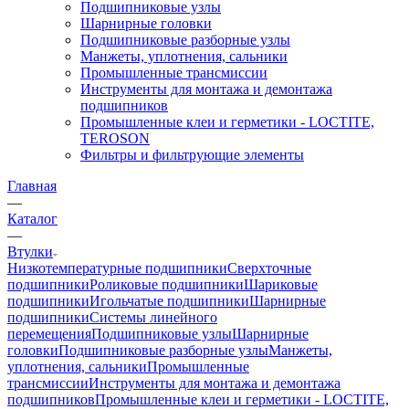
Подшипниковые узлы
Шарнирные головки
Подшипниковые разборные узлы
Манжеты, уплотнения, сальники
Промышленные трансмиссии
Инструменты для монтажа и демонтажа
подшипников
Промышленные клеи и герметики - LOCTITE,
TEROSON
Фильтры и фильтрующие элементы
Главная
—
Каталог
—
Втулки
Низкотемпературные подшипники
Сверхточные
подшипники
Роликовые подшипники
Шариковые
подшипники
Игольчатые подшипники
Шарнирные
подшипники
Системы линейного
перемещения
Подшипниковые узлы
Шарнирные
головки
Подшипниковые разборные узлы
Манжеты,
уплотнения, сальники
Промышленные
трансмиссии
Инструменты для монтажа и демонтажа
подшипников
Промышленные клеи и герметики - LOCTITE,