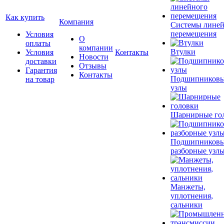
Как купить
Компания
Системы лине
перемещения
Условия
О
оплаты
компании
Втулки
Условия
Контакты
Новости
доставки
Отзывы
Гарантия
Контакты
Подшипников
на товар
узлы
Шарнирные го
Подшипников
разборные узл
Манжеты,
уплотнения,
сальники