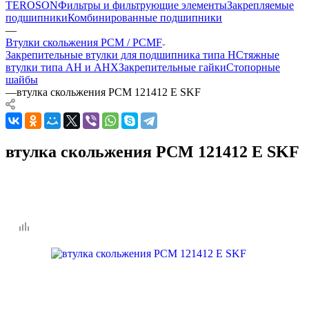
TEROSON
Фильтры и фильтрующие элементы
Закрепляемые
подшипники
Комбинированные подшипники
—
Втулки скольжения PCM / PCMF
Закрепительные втулки для подшипника типа H
Стяжные
втулки типа AH и AHX
Закрепительные гайки
Стопорные
шайбы
—
втулка скольжения PCM 121412 E SKF
втулка скольжения PCM 121412 E SKF