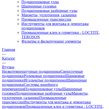
Подшипниковые узлы
Шарнирные головки
Подшипниковые разборные узлы
Манжеты, уплотнения, сальники
Промышленные трансмиссии
Инструменты для монтажа и демонтажа
подшипников
Промышленные клеи и герметики - LOCTITE,
TEROSON
Фильтры и фильтрующие элементы
Главная
—
Каталог
—
Втулки
Низкотемпературные подшипники
Сверхточные
подшипники
Роликовые подшипники
Шариковые
подшипники
Игольчатые подшипники
Шарнирные
подшипники
Системы линейного
перемещения
Подшипниковые узлы
Шарнирные
головки
Подшипниковые разборные узлы
Манжеты,
уплотнения, сальники
Промышленные
трансмиссии
Инструменты для монтажа и демонтажа
подшипников
Промышленные клеи и герметики - LOCTITE,