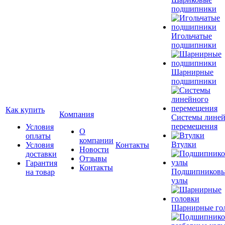
подшипники
Игольчатые
подшипники
Шарнирные
подшипники
Как купить
Компания
Системы лине
перемещения
Условия
О
оплаты
компании
Втулки
Условия
Контакты
Новости
доставки
Отзывы
Гарантия
Контакты
Подшипников
на товар
узлы
Шарнирные го