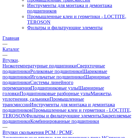
Инструменты для монтажа и демонтажа
подшипников
Промышленные клеи и герметики - LOCTITE,
TEROSON
Фильтры и фильтрующие элементы
Главная
—
Каталог
—
Втулки
Низкотемпературные подшипники
Сверхточные
подшипники
Роликовые подшипники
Шариковые
подшипники
Игольчатые подшипники
Шарнирные
подшипники
Системы линейного
перемещения
Подшипниковые узлы
Шарнирные
головки
Подшипниковые разборные узлы
Манжеты,
уплотнения, сальники
Промышленные
трансмиссии
Инструменты для монтажа и демонтажа
подшипников
Промышленные клеи и герметики - LOCTITE,
TEROSON
Фильтры и фильтрующие элементы
Закрепляемые
подшипники
Комбинированные подшипники
—
Втулки скольжения PCM / PCMF
Закрепительные втулки для подшипника типа H
Стяжные