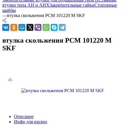
втулки типа AH и AHX
Закрепительные гайки
Стопорные
шайбы
—
втулка скольжения PCM 101220 M SKF
втулка скольжения PCM 101220 M
SKF
Описание
Инфо для юрлиц