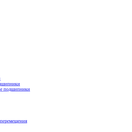
и
дшипники
ые подшипники
 перемещения