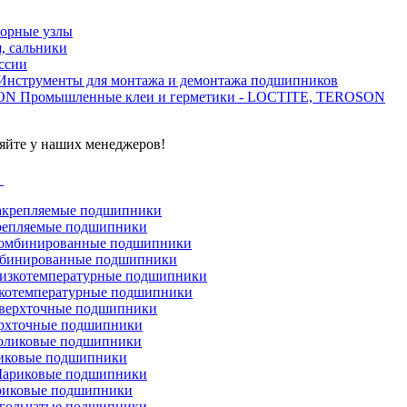
орные узлы
, сальники
ссии
Инструменты для монтажа и демонтажа подшипников
Промышленные клеи и герметики - LOCTITE, TEROSON
яйте у наших менеджеров!
г
репляемые подшипники
бинированные подшипники
котемпературные подшипники
рхточные подшипники
иковые подшипники
иковые подшипники