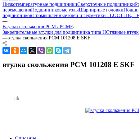
Низкотемпературные подшипники
Сверхточные подшипники
Р
перемещения
Подшипниковые узлы
Шарнирные головки
Подшип
подшипников
Промышленные клеи и герметики - LOCTITE, 
—
Втулки скольжения PCM / PCMF
Закрепительные втулки для подшипника типа H
Стяжные втул
—
втулка скольжения PCM 101208 E SKF
втулка скольжения PCM 101208 E SKF
Описание