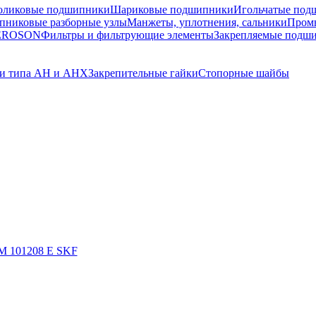
оликовые подшипники
Шариковые подшипники
Игольчатые под
никовые разборные узлы
Манжеты, уплотнения, сальники
Пром
TEROSON
Фильтры и фильтрующие элементы
Закрепляемые подш
ки типа AH и AHX
Закрепительные гайки
Стопорные шайбы