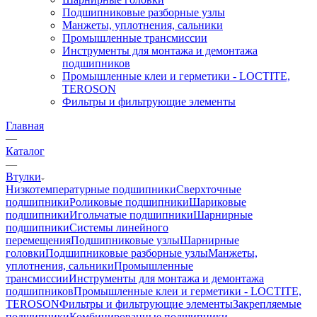
Подшипниковые разборные узлы
Манжеты, уплотнения, сальники
Промышленные трансмиссии
Инструменты для монтажа и демонтажа
подшипников
Промышленные клеи и герметики - LOCTITE,
TEROSON
Фильтры и фильтрующие элементы
Главная
—
Каталог
—
Втулки
Низкотемпературные подшипники
Сверхточные
подшипники
Роликовые подшипники
Шариковые
подшипники
Игольчатые подшипники
Шарнирные
подшипники
Системы линейного
перемещения
Подшипниковые узлы
Шарнирные
головки
Подшипниковые разборные узлы
Манжеты,
уплотнения, сальники
Промышленные
трансмиссии
Инструменты для монтажа и демонтажа
подшипников
Промышленные клеи и герметики - LOCTITE,
TEROSON
Фильтры и фильтрующие элементы
Закрепляемые
подшипники
Комбинированные подшипники