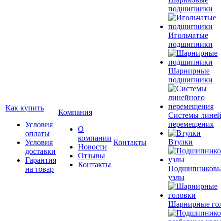
подшипники
Игольчатые
подшипники
Шарнирные
подшипники
Как купить
Компания
Системы лине
перемещения
Условия
О
оплаты
компании
Втулки
Условия
Контакты
Новости
доставки
Отзывы
Гарантия
Контакты
Подшипников
на товар
узлы
Шарнирные го