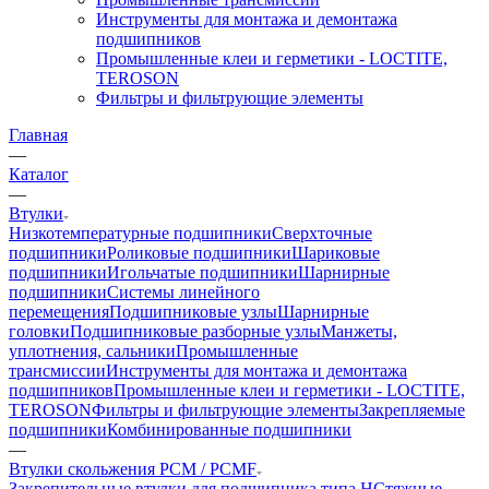
Инструменты для монтажа и демонтажа
подшипников
Промышленные клеи и герметики - LOCTITE,
TEROSON
Фильтры и фильтрующие элементы
Главная
—
Каталог
—
Втулки
Низкотемпературные подшипники
Сверхточные
подшипники
Роликовые подшипники
Шариковые
подшипники
Игольчатые подшипники
Шарнирные
подшипники
Системы линейного
перемещения
Подшипниковые узлы
Шарнирные
головки
Подшипниковые разборные узлы
Манжеты,
уплотнения, сальники
Промышленные
трансмиссии
Инструменты для монтажа и демонтажа
подшипников
Промышленные клеи и герметики - LOCTITE,
TEROSON
Фильтры и фильтрующие элементы
Закрепляемые
подшипники
Комбинированные подшипники
—
Втулки скольжения PCM / PCMF
Закрепительные втулки для подшипника типа H
Стяжные