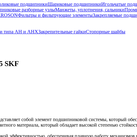
оликовые подшипники
Шариковые подшипники
Игольчатые под
никовые разборные узлы
Манжеты, уплотнения, сальники
Пром
TEROSON
Фильтры и фильтрующие элементы
Закрепляемые подш
ки типа AH и AHX
Закрепительные гайки
Стопорные шайбы
5 SKF
ставляет собой элемент подшипниковой системы, который обес
озитного материала, который обладает высокой степенью стойкос
кой эффективностью, обеспечивая плавную работу механизмов 