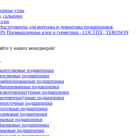
орные узлы
, сальники
ссии
Инструменты для монтажа и демонтажа подшипников
Промышленные клеи и герметики - LOCTITE, TEROSON
яйте у наших менеджеров!
г
репляемые подшипники
бинированные подшипники
котемпературные подшипники
рхточные подшипники
иковые подшипники
иковые подшипники