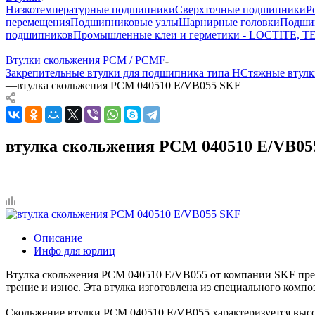
Низкотемпературные подшипники
Сверхточные подшипники
Р
перемещения
Подшипниковые узлы
Шарнирные головки
Подшип
подшипников
Промышленные клеи и герметики - LOCTITE, 
—
Втулки скольжения PCM / PCMF
Закрепительные втулки для подшипника типа H
Стяжные втул
—
втулка скольжения PCM 040510 E/VB055 SKF
втулка скольжения PCM 040510 E/VB05
Описание
Инфо для юрлиц
Втулка скольжения PCM 040510 E/VB055 от компании SKF пред
трение и износ. Эта втулка изготовлена из специального комп
Скольжение втулки PCM 040510 E/VB055 характеризуется высо