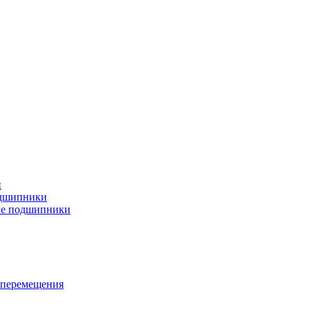
и
дшипники
ые подшипники
 перемещения