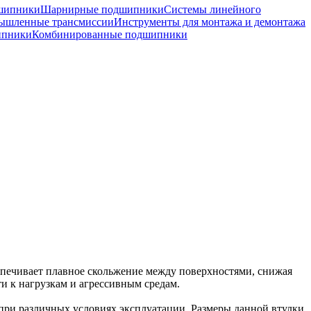
шипники
Шарнирные подшипники
Системы линейного
ышленные трансмиссии
Инструменты для монтажа и демонтажа
ипники
Комбинированные подшипники
печивает плавное скольжение между поверхностями, снижая
ти к нагрузкам и агрессивным средам.
при различных условиях эксплуатации. Размеры данной втулки