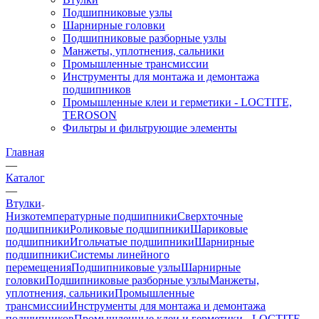
Подшипниковые узлы
Шарнирные головки
Подшипниковые разборные узлы
Манжеты, уплотнения, сальники
Промышленные трансмиссии
Инструменты для монтажа и демонтажа
подшипников
Промышленные клеи и герметики - LOCTITE,
TEROSON
Фильтры и фильтрующие элементы
Главная
—
Каталог
—
Втулки
Низкотемпературные подшипники
Сверхточные
подшипники
Роликовые подшипники
Шариковые
подшипники
Игольчатые подшипники
Шарнирные
подшипники
Системы линейного
перемещения
Подшипниковые узлы
Шарнирные
головки
Подшипниковые разборные узлы
Манжеты,
уплотнения, сальники
Промышленные
трансмиссии
Инструменты для монтажа и демонтажа
подшипников
Промышленные клеи и герметики - LOCTITE,