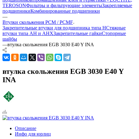
TEROSON
Фильтры и фильтрующие элементы
Закрепляемые
подшипники
Комбинированные подшипники
—
Втулки скольжения PCM / PCMF
Закрепительные втулки для подшипника типа H
Стяжные
втулки типа AH и AHX
Закрепительные гайки
Стопорные
шайбы
—
втулка скольжения EGB 3030 E40 Y INA
втулка скольжения EGB 3030 E40 Y
INA
Описание
Инфо для юрлиц